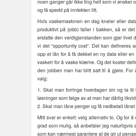
noen ganger går ikke ting helt som vi ønsker 
og få spedd på inntekten litt.
Hvis vaskemaskinen en dag kneler eller dat
produktivt på jobb) faller i bakken, så er det
erstatte den verdigjenstanden som gjør livet d
vi det ”opportunity cost”. Det kan defineres 
opp et lån for å få dekket en ny data eller e
vaskeri for å vaske klærne. Og det koster defini
den jobben man har blitt satt til å gjøre. For
valg:
1. Skal man forringe hverdagen sin og ta til
løsninger som følge av at man har dårlig likvid
2. Skal man låne penger og få nedbetalt lånet 
Mitt svar er enkelt: velg alternativ to. Og for 
grad som mulig, så anbefaler jeg naturligvis
som kan nærmest garantere at de gir ut penger