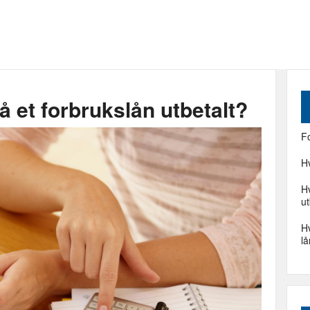
få et forbrukslån utbetalt?
F
H
Hv
ut
H
lå