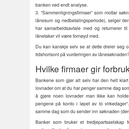
banken ved endt analyse.
3. ”Sammenligningsfirmaer” som mottar søkna
lånesum og nedbetalingsperiode), selger den
har samarbeidsavtale med og returnerer til
lånetaker vil være fornøyd med.
Du kan kanskje selv se at dette dreier seg om 
tidshorisont på vurderingen av lånesøknaden
Hvilke firmaer gir forbr
Bankene som gjør alt selv har den helt klar
lovnader om at du har penger samme dag som d
å gjøre noen lovnader man ikke kan holde, 
pengene på konto i løpet av to virkedager”. 
samme dag som du sender inn søknaden (dersom
Banker som bruker et tredjepartsselskap 