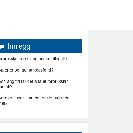
Innlegg
orbrukslån med lang nedbetalingstid
va er et pengemarkedsfond?
or lang tid tar det å få et forbrukslån
betalt?
vordan finner man det beste usikrede
net?