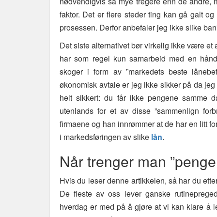
nødvendigvis så mye tregere enn de andre, m
faktor. Det er flere steder ting kan gå galt og d
prosessen. Derfor anbefaler jeg ikke slike ba
Det siste alternativet bør virkelig ikke være et
har som regel kun samarbeid med en håndfu
skoger i form av ”markedets beste lånebet
økonomisk avtale er jeg ikke sikker på da jeg a
helt sikkert: du får ikke pengene samme 
utenlands for et av disse ”sammenlign forbr
firmaene og han innrømmer at de har en litt fo
i markedsføringen av slike
lån
.
Når trenger man ”penge
Hvis du leser denne artikkelen, så har du ette
De fleste av oss lever ganske rutinepreged
hverdag er med på å gjøre at vi kan klare å l