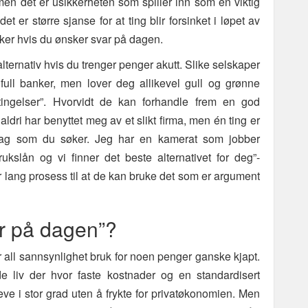
en det er usikkerheten som spiller inn som en viktig
et er større sjanse for at ting blir forsinket i løpet av
nker hvis du ønsker svar på dagen.
 alternativ hvis du trenger penger akutt. Slike selskaper
ll banker, men lover deg allikevel gull og grønne
ingelser”. Hvorvidt de kan forhandle frem en god
ldri har benyttet meg av et slikt firma, men én ting er
dag som du søker. Jeg har en kamerat som jobber
ukslån og vi finner det beste alternativet for deg”-
r lang prosess til at de kan bruke det som er argument
r på dagen”?
r all sannsynlighet bruk for noen penger ganske kjapt.
e liv der hvor faste kostnader og en standardisert
eve i stor grad uten å frykte for privatøkonomien. Men