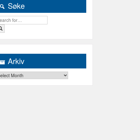
Søke
earch
r:
Arkiv
kiv