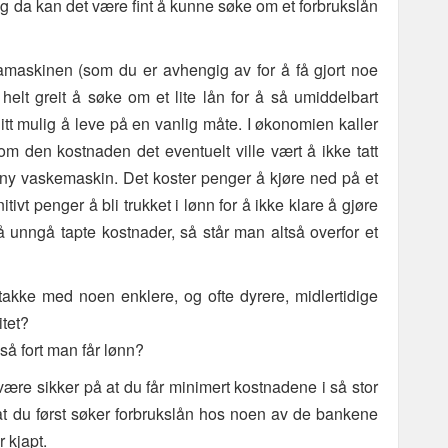
og da kan det være fint å kunne søke om et forbrukslån
amaskinen (som du er avhengig av for å få gjort noe
 helt greit å søke om et lite lån for å så umiddelbart
itt mulig å leve på en vanlig måte. I økonomien kaller
som den kostnaden det eventuelt ville vært å ikke tatt
n ny vaskemaskin. Det koster penger å kjøre ned på et
tivt penger å bli trukket i lønn for å ikke klare å gjøre
 å unngå tapte kostnader, så står man altså overfor et
 takke med noen enklere, og ofte dyrere, midlertidige
itet?
så fort man får lønn?
å være sikker på at du får minimert kostnadene i så stor
 at du først søker forbrukslån hos noen av de bankene
 kjapt.