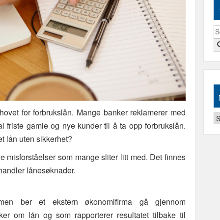
S
fo
 behovet for forbrukslån. Mange banker reklamerer med
Ar
 friste gamle og nye kunder til å ta opp forbrukslån.
 et lån uten sikkerhet?
lige misforståelser som mange sliter litt med. Det finnes
handler lånesøknader.
men ber et ekstern økonomifirma gå gjennom
er om lån og som rapporterer resultatet tilbake til